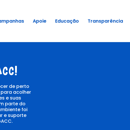
ampanhas
Apoie
Educação
Transparência
CC!
cer de perto
para acolher
es e suas
em parte do
mbiente foi
r e suporte
GACC.