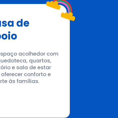
Quartos
Quartos equipados para
receber as crianças e seus
familiares durante o
tratamento.