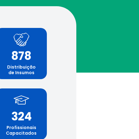
878
Distribuição
de Insumos
324
Profissionais
Capacitados