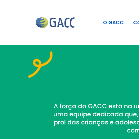
O GACC
C
A força do GACC está na un
uma equipe dedicada que,
prol das crianças e adole
com