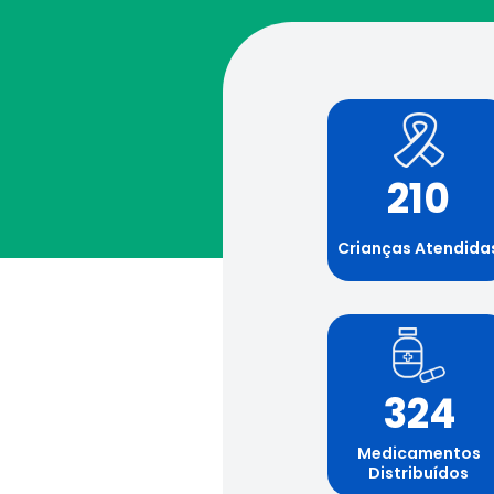
210
Crianças Atendida
324
Medicamentos
Distribuídos