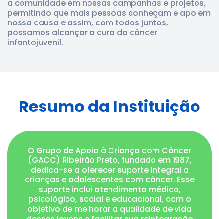
a comunidade em nossas campanhas e projetos,
permitindo que mais pessoas conheçam e apoiem
nossa causa e assim, com todos juntos,
possamos alcançar a cura do câncer
infantojuvenil.
Resumo da Instituição
O Grupo de Apoio à Criança com Câncer
(GACC) Ribeirão Preto, fundado em 1987,
dedica-se a oferecer suporte integral a
crianças e adolescentes com câncer. Esse
suporte inclui atendimento médico,
psicológico, social e educacional, com o
objetivo de melhorar a qualidade de vida
desses jovens e facilitar sua reintegração