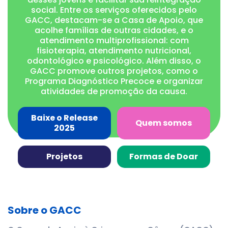
social. Entre os serviços oferecidos pelo
GACC, destacam-se a Casa de Apoio, que
acolhe famílias de outras cidades, e o
atendimento multiprofissional: com
fisioterapia, atendimento nutricional,
odontológico e psicológico. Além disso, o
GACC promove outros projetos, como o
Programa Diagnóstico Precoce e organizar
atividades de promoção da causa.
Baixe o Release
Quem somos
2025
Projetos
Formas de Doar
Sobre o GACC