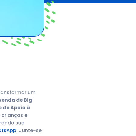
ransformar um
venda de Big
 de Apoio à
 crianças e
prando sua
atsApp
. Junte-se