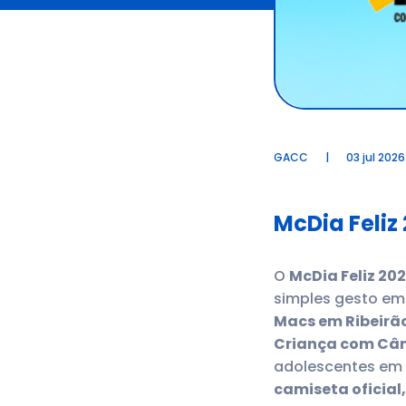
GACC
|
03 jul 2026
McDia Feliz
O
McDia Feliz 20
simples gesto em 
Macs em Ribeirão
Criança com Câ
adolescentes em 
camiseta oficial