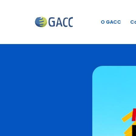
O GACC
C