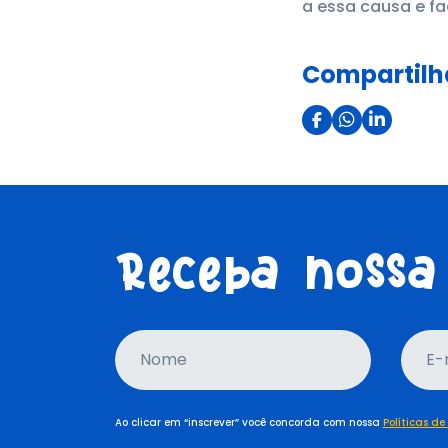
a essa causa e fa
Compartilh
Receba nossa
Nome
E-
Ao clicar em “inscrever” você concorda com nossa
Políticas de