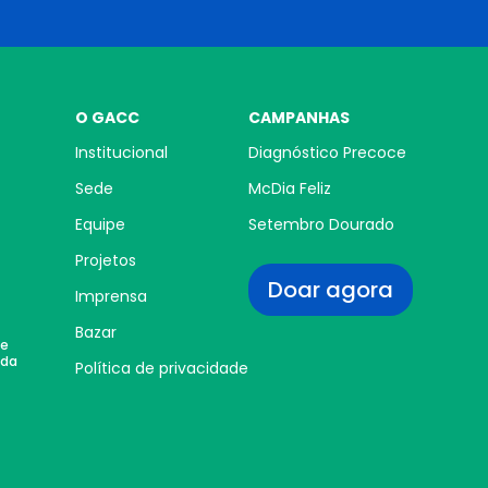
O GACC
CAMPANHAS
Institucional
Diagnóstico Precoce
Sede
McDia Feliz
Equipe
Setembro Dourado
Projetos
Doar agora
Imprensa
Bazar
 e
 da
Política de privacidade